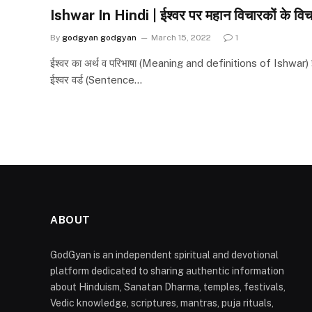
Ishwar In Hindi | ईश्वर पर महान विचारकों के विचार
By
godgyan godgyan
March 15, 2022
1
ईश्वर का अर्थ व परिभाषा (Meaning and definitions of Ishwar) ईश
ईश्वर वर्ड (Sentence…
ABOUT
GodGyan is an independent spiritual and devotional
platform dedicated to sharing authentic information
about Hinduism, Sanatan Dharma, temples, festivals,
Vedic knowledge, scriptures, mantras, puja rituals,