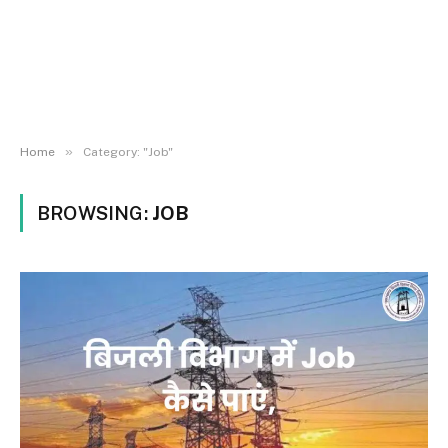
»
Home
Category: "Job"
BROWSING:
JOB