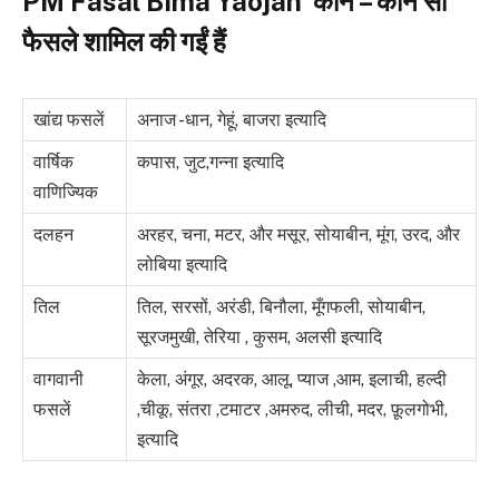
PM Fasal Bima Y
a
ojan कौन – कौन सी
फैसले शामिल की गईं हैं
खांद्य फसलें
अनाज -धान, गेहूं, बाजरा इत्यादि
वार्षिक
कपास, जुट,गन्ना इत्यादि
वाणिज्यिक
दलहन
अरहर, चना, मटर, और मसूर, सोयाबीन, मूंग, उरद, और
लोबिया इत्यादि
तिल
तिल, सरसों, अरंडी, बिनौला, मूँगफली, सोयाबीन,
सूरजमुखी, तेरिया , कुसम, अलसी
इत्यादि
वागवानी
केला, अंगूर, अदरक, आलू, प्याज ,आम, इलाची, हल्दी
फसलें
,चीकू, संतरा ,टमाटर ,अमरुद, लीची, मदर, फ़ूलगोभी,
इत्यादि